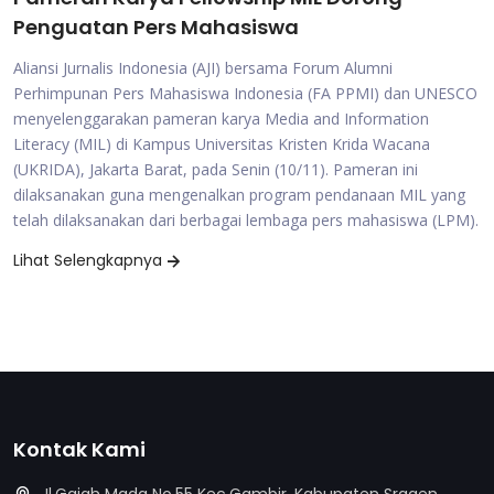
Penguatan Pers Mahasiswa
Aliansi Jurnalis Indonesia (AJI) bersama Forum Alumni
Perhimpunan Pers Mahasiswa Indonesia (FA PPMI) dan UNESCO
menyelenggarakan pameran karya Media and Information
Literacy (MIL) di Kampus Universitas Kristen Krida Wacana
(UKRIDA), Jakarta Barat, pada Senin (10/11). Pameran ini
dilaksanakan guna mengenalkan program pendanaan MIL yang
telah dilaksanakan dari berbagai lembaga pers mahasiswa (LPM).
Lihat Selengkapnya
Kontak Kami