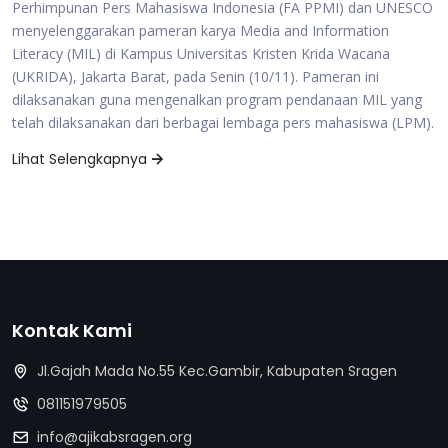
Perhimpunan Pers Mahasiswa Indonesia (FA PPMI) dan UNESCO
menyelenggarakan pameran karya Media and Information
Literacy (MIL) di Kampus Universitas Kristen Krida Wacana
(UKRIDA), Jakarta Barat, pada Senin (10/11). Pameran ini
dilaksanakan guna mengenalkan program pendanaan MIL yang
telah dilaksanakan dari berbagai lembaga pers mahasiswa (LPM).
Lihat Selengkapnya
Kontak Kami
Jl.Gajah Mada No.55 Kec.Gambir, Kabupaten Sragen
081151979505
info@ajikabsragen.org