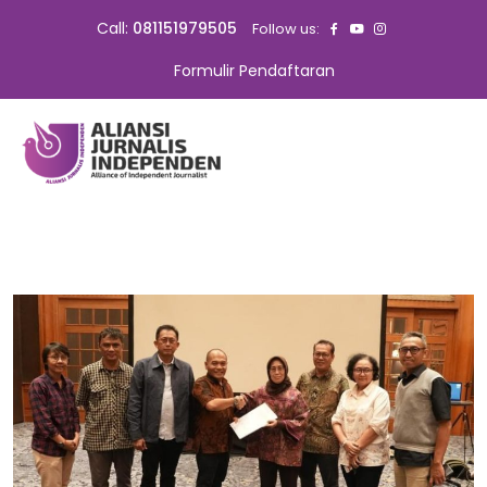
Call:
081151979505
Follow us:
Formulir Pendaftaran