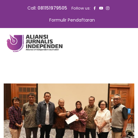
Call:
081151979505
Follow us:
Formulir Pendaftaran