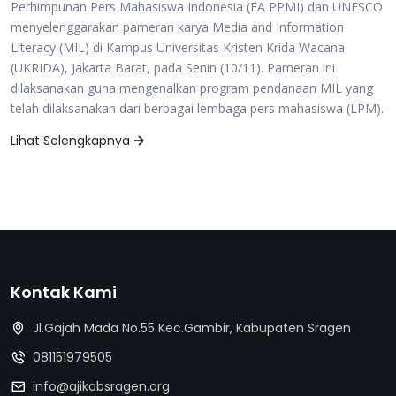
Perhimpunan Pers Mahasiswa Indonesia (FA PPMI) dan UNESCO
menyelenggarakan pameran karya Media and Information
Literacy (MIL) di Kampus Universitas Kristen Krida Wacana
(UKRIDA), Jakarta Barat, pada Senin (10/11). Pameran ini
dilaksanakan guna mengenalkan program pendanaan MIL yang
telah dilaksanakan dari berbagai lembaga pers mahasiswa (LPM).
Lihat Selengkapnya
Kontak Kami
Jl.Gajah Mada No.55 Kec.Gambir, Kabupaten Sragen
081151979505
info@ajikabsragen.org